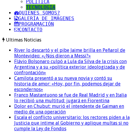
POLITICA
TECNOLOGIA
QUIENES SOMOS?
GALERÍA DE IMÁGENES
PROGRAMACIÓN
CONTACTO
Ultimas Noticias
River lo descartó y el pibe Jaime brilla en Peñarol de
Montevideo: «¿Nos dieron a Messi?»
Flávio Bolsonaro culpó a Lula da Silva de la crisis con
Argentina y a su «política exterior ideologizada y de
confrontación»
Camilota presentó a su nueva novia y contó su
historia de amor: «Hoy, por fin, podemos dejar de
escondernos»
Franco Mastantuono se fue de Real Madrid y en Italia
lo recibió una multitud: jugará en Fiorentina
Dolor en Chubut: murió el intendente de Gaiman en
medio de una operación
Escala el conflicto universitario: los rectores piden a la
Justicia que intime al Gobierno y aplique multas si no
cumple la Ley de Fondos