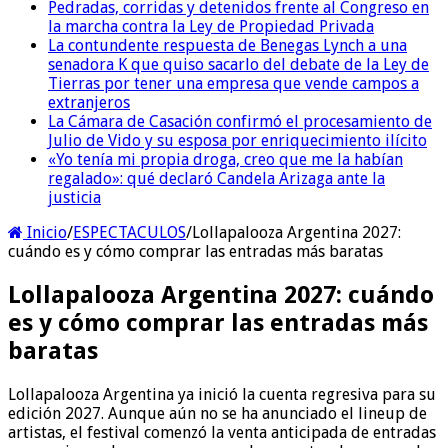
Pedradas, corridas y detenidos frente al Congreso en
la marcha contra la Ley de Propiedad Privada
La contundente respuesta de Benegas Lynch a una
senadora K que quiso sacarlo del debate de la Ley de
Tierras por tener una empresa que vende campos a
extranjeros
La Cámara de Casación confirmó el procesamiento de
Julio de Vido y su esposa por enriquecimiento ilícito
«Yo tenía mi propia droga, creo que me la habían
regalado»: qué declaró Candela Arizaga ante la
justicia
Inicio
/
ESPECTACULOS
/
Lollapalooza Argentina 2027:
cuándo es y cómo comprar las entradas más baratas
Lollapalooza Argentina 2027: cuándo
es y cómo comprar las entradas más
baratas
Lollapalooza Argentina ya inició la cuenta regresiva para su
edición 2027. Aunque aún no se ha anunciado el lineup de
artistas, el festival comenzó la venta anticipada de entradas