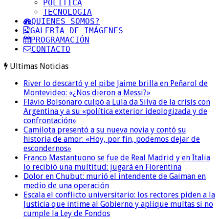
POLITICA
TECNOLOGIA
QUIENES SOMOS?
GALERÍA DE IMÁGENES
PROGRAMACIÓN
CONTACTO
Ultimas Noticias
River lo descartó y el pibe Jaime brilla en Peñarol de
Montevideo: «¿Nos dieron a Messi?»
Flávio Bolsonaro culpó a Lula da Silva de la crisis con
Argentina y a su «política exterior ideologizada y de
confrontación»
Camilota presentó a su nueva novia y contó su
historia de amor: «Hoy, por fin, podemos dejar de
escondernos»
Franco Mastantuono se fue de Real Madrid y en Italia
lo recibió una multitud: jugará en Fiorentina
Dolor en Chubut: murió el intendente de Gaiman en
medio de una operación
Escala el conflicto universitario: los rectores piden a la
Justicia que intime al Gobierno y aplique multas si no
cumple la Ley de Fondos