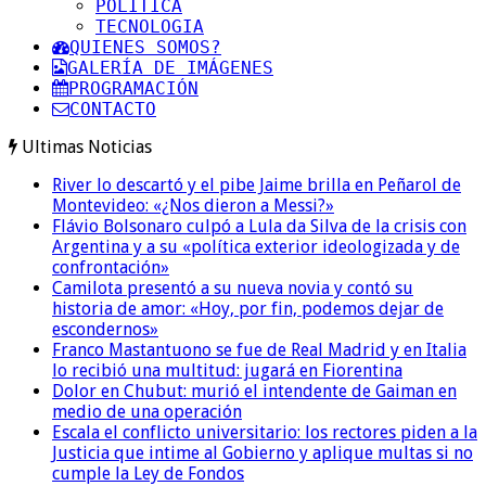
POLITICA
TECNOLOGIA
QUIENES SOMOS?
GALERÍA DE IMÁGENES
PROGRAMACIÓN
CONTACTO
Ultimas Noticias
River lo descartó y el pibe Jaime brilla en Peñarol de
Montevideo: «¿Nos dieron a Messi?»
Flávio Bolsonaro culpó a Lula da Silva de la crisis con
Argentina y a su «política exterior ideologizada y de
confrontación»
Camilota presentó a su nueva novia y contó su
historia de amor: «Hoy, por fin, podemos dejar de
escondernos»
Franco Mastantuono se fue de Real Madrid y en Italia
lo recibió una multitud: jugará en Fiorentina
Dolor en Chubut: murió el intendente de Gaiman en
medio de una operación
Escala el conflicto universitario: los rectores piden a la
Justicia que intime al Gobierno y aplique multas si no
cumple la Ley de Fondos