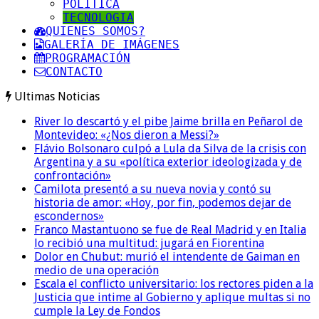
POLITICA
TECNOLOGIA
QUIENES SOMOS?
GALERÍA DE IMÁGENES
PROGRAMACIÓN
CONTACTO
Ultimas Noticias
River lo descartó y el pibe Jaime brilla en Peñarol de
Montevideo: «¿Nos dieron a Messi?»
Flávio Bolsonaro culpó a Lula da Silva de la crisis con
Argentina y a su «política exterior ideologizada y de
confrontación»
Camilota presentó a su nueva novia y contó su
historia de amor: «Hoy, por fin, podemos dejar de
escondernos»
Franco Mastantuono se fue de Real Madrid y en Italia
lo recibió una multitud: jugará en Fiorentina
Dolor en Chubut: murió el intendente de Gaiman en
medio de una operación
Escala el conflicto universitario: los rectores piden a la
Justicia que intime al Gobierno y aplique multas si no
cumple la Ley de Fondos