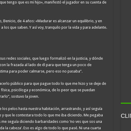
ue tengo que es mi hijo», manifestó el jugador en su cuenta de
o, Benicio, de 4 años: «Madurar es alcanzar un equilibrio, y en
los que saben. Y así voy, tranquilo por la vida y para adelante.
 sus redes sociales, que luego formalizó en la justicia, y dónde
 con la frazada al lado de él para que tenga un poco de
stima para poder calmarse, pero eso no pasaba”.
acerlo público para que pague todo lo que me hizo y se deje de
a física, psicóloga y económica, de lo peor que se puedan
rlo”, sostuvo la joven.
los pelos hasta nuestra habitación, arrastrando, y así seguía
CL
e y que le contestara todo lo que me iba diciendo. Me pegaba
s me seguía diciendo barbaridades como ‘no ves que sos una
e da la cabeza’. Eso es algo de todo lo que pasé. Ni una cuarta