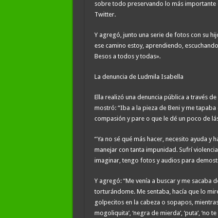
sobre todo preservando lo más importante q
Twitter.
Y agregó, junto una serie de fotos con su hij
ese camino estoy, aprendiendo, escuchando a 
Besos a todos y todas».
La denuncia de Ludmila Isabella
Ella realizó una denuncia pública a través de
mostró: “Iba a la pieza de Beni y me tapaba
compasión y pare o que le dé un poco de lá
“Ya no sé qué más hacer, necesito ayuda y h
manejar con tanta impunidad. Sufrí violenci
imaginar, tengo fotos y audios para demostra
Y agregó: “Me venía a buscar y me sacaba de 
torturándome. Me sentaba, hacía que lo mir
golpecitos en la cabeza o sopapos, mientra
mogoliquita’, ‘negra de mierda’, ‘puta’, ‘no t