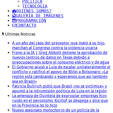
POLITICA
TECNOLOGIA
QUIENES SOMOS?
GALERÍA DE IMÁGENES
PROGRAMACIÓN
CONTACTO
Ultimas Noticias
A un año del caso del preceptor que mató a su hijo,
marchan al Congreso contra la violencia vicaria
Freno a la IA | Greg Abbott detiene la aprobación de
nuevos centros de datos en Texas debido a
preocupaciones sobre el consumo eléctrico y de agua
El Gobierno acusó a Lula de escalar unilateralmente el
conflicto y ratificó el apoyo de Milei a Bolsonaro: «La
región está cambiando y esperamos que así también
sea en Brasil»
Patricia Bullrich pidió que Brasil «no se victimice» y
apuntó a la intromisión política de Lula en la región
La amenaza de Quintela de expropiar empresas hizo
ruido en el peronismo: Kicillof se despega y dice que
en la Provincia no lo hizo
Nuevo asesinato motochorro de un policía de la