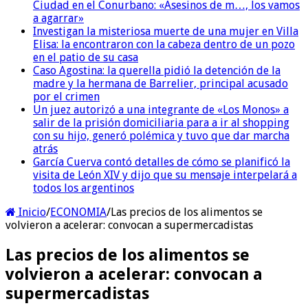
Ciudad en el Conurbano: «Asesinos de m…, los vamos
a agarrar»
Investigan la misteriosa muerte de una mujer en Villa
Elisa: la encontraron con la cabeza dentro de un pozo
en el patio de su casa
Caso Agostina: la querella pidió la detención de la
madre y la hermana de Barrelier, principal acusado
por el crimen
Un juez autorizó a una integrante de «Los Monos» a
salir de la prisión domiciliaria para a ir al shopping
con su hijo, generó polémica y tuvo que dar marcha
atrás
García Cuerva contó detalles de cómo se planificó la
visita de León XIV y dijo que su mensaje interpelará a
todos los argentinos
Inicio
/
ECONOMIA
/
Las precios de los alimentos se
volvieron a acelerar: convocan a supermercadistas
Las precios de los alimentos se
volvieron a acelerar: convocan a
supermercadistas