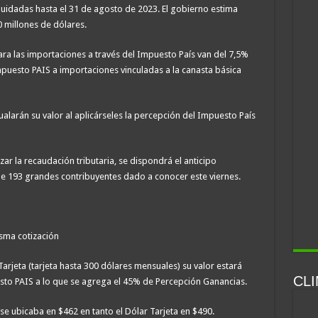
quidadas hasta el 31 de agosto de 2023. El gobierno estima
0 millones de dólares.
ara las importaciones a través del Impuesto País van del 7,5%
mpuesto PAIS a importaciones vinculadas a la canasta básica
gualarán su valor al aplicárseles la percepción del Impuesto País
ar la recaudación tributaria, se dispondrá el anticipo
e 193 grandes contribuyentes dado a conocer este viernes.
isma cotización
Tarjeta (tarjeta hasta 300 dólares mensuales) su valor estará
CL
to PAIS a lo que se agrega el 45% de Percepción Ganancias.
o se ubicaba en $462 en tanto el Dólar Tarjeta en $490.