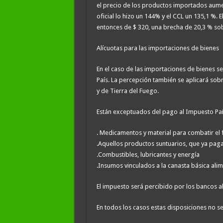
el precio de los productos importados aume
oficial lo hizo un 144% y el CCL un 135,1 %.
entonces de $ 320, una brecha de 20,3 % sobr
Alícuotas para las importaciones de bienes
En el caso de las importaciones de bienes se
País. La percepción también se aplicará sobr
y de Tierra del Fuego.
Están exceptuados del pago al Impuesto Paí
. Medicamentos y material para combatir el f
.Aquellos productos suntuarios, que ya paga
.Combustibles, lubricantes y energía
.Insumos vinculados a la canasta básica alim
El impuesto será percibido por los bancos
En todos los casos estas disposiciones no se