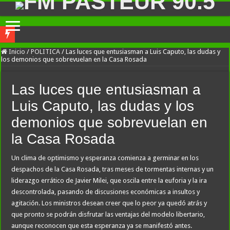
A un año del caso del preceptor que mató a su hijo, marchan al Congreso contra la
Inicio
/
POLITICA
/
Las luces que entusiasman a Luis Caputo, las dudas y
los demonios que sobrevuelan en la Casa Rosada
Freno a la IA | Greg Abbott detiene la aprobación de nuevos centros de datos en 
El Gobierno acusó a Lula de escalar unilateralmente el conflicto y ratificó el a
Las luces que entusiasman a
Patricia Bullrich pidió que Brasil «no se victimice» y apuntó a la intromisión pol
Luis Caputo, las dudas y los
La amenaza de Quintela de expropiar empresas hizo ruido en el peronismo: Kicillo
demonios que sobrevuelan en
Nuevo asesinato motochorro de un policía de la Ciudad en el Conurbano: «Asesi
la Casa Rosada
Investigan la misteriosa muerte de una mujer en Villa Elisa: la encontraron con la
Un clima de optimismo y esperanza comienza a germinar en los
Caso Agostina: la querella pidió la detención de la madre y la hermana de Barrelie
despachos de la Casa Rosada, tras meses de tormentas internas y un
liderazgo errático de Javier Milei, que oscila entre la euforia y la ira
Un juez autorizó a una integrante de «Los Monos» a salir de la prisión domiciliar
descontrolada, pasando de discusiones económicas a insultos y
García Cuerva contó detalles de cómo se planificó la visita de León XIV y dijo qu
agitación. Los ministros desean creer que lo peor ya quedó atrás y
que pronto se podrán disfrutar las ventajas del modelo libertario,
aunque reconocen que esta esperanza ya se manifestó antes.