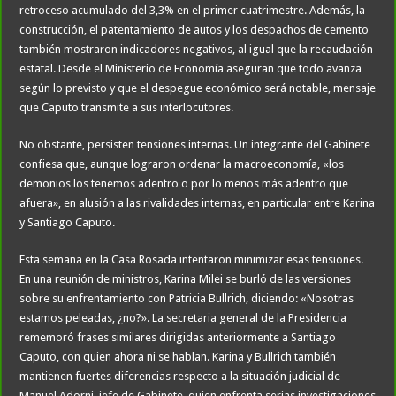
retroceso acumulado del 3,3% en el primer cuatrimestre. Además, la
construcción, el patentamiento de autos y los despachos de cemento
también mostraron indicadores negativos, al igual que la recaudación
estatal. Desde el Ministerio de Economía aseguran que todo avanza
según lo previsto y que el despegue económico será notable, mensaje
que Caputo transmite a sus interlocutores.
No obstante, persisten tensiones internas. Un integrante del Gabinete
confiesa que, aunque lograron ordenar la macroeconomía, «los
demonios los tenemos adentro o por lo menos más adentro que
afuera», en alusión a las rivalidades internas, en particular entre Karina
y Santiago Caputo.
Esta semana en la Casa Rosada intentaron minimizar esas tensiones.
En una reunión de ministros, Karina Milei se burló de las versiones
sobre su enfrentamiento con Patricia Bullrich, diciendo: «Nosotras
estamos peleadas, ¿no?». La secretaria general de la Presidencia
rememoró frases similares dirigidas anteriormente a Santiago
Caputo, con quien ahora ni se hablan. Karina y Bullrich también
mantienen fuertes diferencias respecto a la situación judicial de
Manuel Adorni, jefe de Gabinete, quien enfrenta serias investigaciones