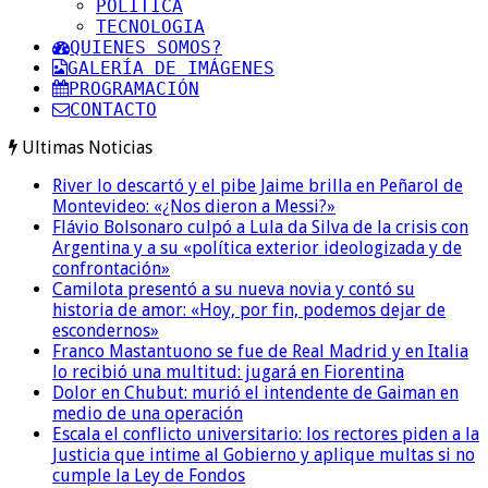
POLITICA
TECNOLOGIA
QUIENES SOMOS?
GALERÍA DE IMÁGENES
PROGRAMACIÓN
CONTACTO
Ultimas Noticias
River lo descartó y el pibe Jaime brilla en Peñarol de
Montevideo: «¿Nos dieron a Messi?»
Flávio Bolsonaro culpó a Lula da Silva de la crisis con
Argentina y a su «política exterior ideologizada y de
confrontación»
Camilota presentó a su nueva novia y contó su
historia de amor: «Hoy, por fin, podemos dejar de
escondernos»
Franco Mastantuono se fue de Real Madrid y en Italia
lo recibió una multitud: jugará en Fiorentina
Dolor en Chubut: murió el intendente de Gaiman en
medio de una operación
Escala el conflicto universitario: los rectores piden a la
Justicia que intime al Gobierno y aplique multas si no
cumple la Ley de Fondos