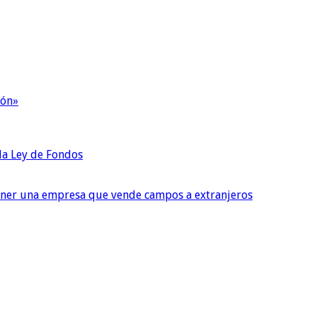
ión»
 la Ley de Fondos
tener una empresa que vende campos a extranjeros