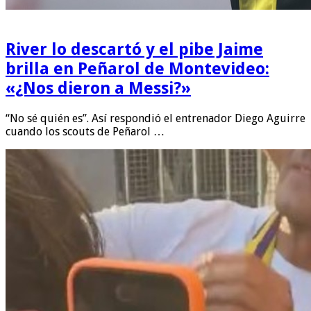
River lo descartó y el pibe Jaime
brilla en Peñarol de Montevideo:
«¿Nos dieron a Messi?»
“No sé quién es”. Así respondió el entrenador Diego Aguirre
cuando los scouts de Peñarol …