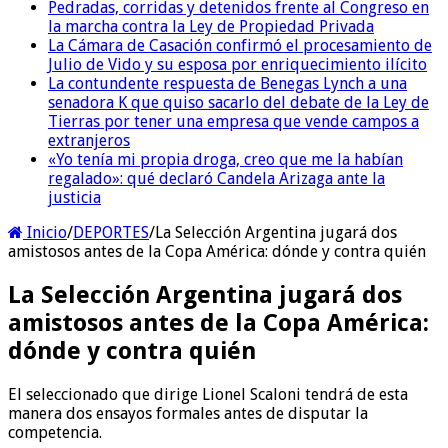
Pedradas, corridas y detenidos frente al Congreso en
la marcha contra la Ley de Propiedad Privada
La Cámara de Casación confirmó el procesamiento de
Julio de Vido y su esposa por enriquecimiento ilícito
La contundente respuesta de Benegas Lynch a una
senadora K que quiso sacarlo del debate de la Ley de
Tierras por tener una empresa que vende campos a
extranjeros
«Yo tenía mi propia droga, creo que me la habían
regalado»: qué declaró Candela Arizaga ante la
justicia
Inicio
/
DEPORTES
/
La Selección Argentina jugará dos
amistosos antes de la Copa América: dónde y contra quién
La Selección Argentina jugará dos
amistosos antes de la Copa América:
dónde y contra quién
El seleccionado que dirige Lionel Scaloni tendrá de esta
manera dos ensayos formales antes de disputar la
competencia.