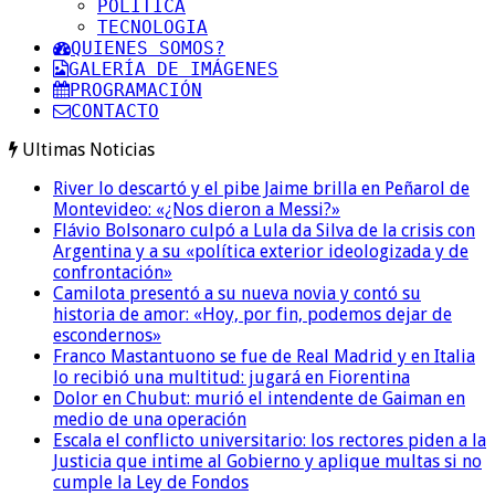
POLITICA
TECNOLOGIA
QUIENES SOMOS?
GALERÍA DE IMÁGENES
PROGRAMACIÓN
CONTACTO
Ultimas Noticias
River lo descartó y el pibe Jaime brilla en Peñarol de
Montevideo: «¿Nos dieron a Messi?»
Flávio Bolsonaro culpó a Lula da Silva de la crisis con
Argentina y a su «política exterior ideologizada y de
confrontación»
Camilota presentó a su nueva novia y contó su
historia de amor: «Hoy, por fin, podemos dejar de
escondernos»
Franco Mastantuono se fue de Real Madrid y en Italia
lo recibió una multitud: jugará en Fiorentina
Dolor en Chubut: murió el intendente de Gaiman en
medio de una operación
Escala el conflicto universitario: los rectores piden a la
Justicia que intime al Gobierno y aplique multas si no
cumple la Ley de Fondos