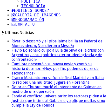
POLITICA
TECNOLOGIA
QUIENES SOMOS?
GALERÍA DE IMÁGENES
PROGRAMACIÓN
CONTACTO
Ultimas Noticias
River lo descartó y el pibe Jaime brilla en Peñarol de
Montevideo: «¿Nos dieron a Messi?»
Flávio Bolsonaro culpó a Lula da Silva de la crisis con
Argentina y a su «política exterior ideologizada y de
confrontación»
Camilota presentó a su nueva novia y contó su
historia de amor: «Hoy, por fin, podemos dejar de
escondernos»
Franco Mastantuono se fue de Real Madrid y en Italia
lo recibió una multitud: jugará en Fiorentina
Dolor en Chubut: murió el intendente de Gaiman en
medio de una operación
Escala el conflicto universitario: los rectores piden a la
Justicia que intime al Gobierno y aplique multas si no
cumple la Ley de Fondos