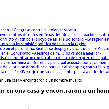
chan al Congreso contra la violencia vicaria
uevos centros de datos en Texas debido a preocupaciones sobr
conflicto y ratificó el apoyo de Milei a Bolsonaro: «La región
untó a la intromisión política de Lula en la región
 en el peronismo: Kicillof se despega y dice que en la Provinc
 en el Conurbano: «Asesinos de m…, los vamos a agarrar»
isa: la encontraron con la cabeza dentro de un pozo en el pati
re y la hermana de Barrelier, principal acusado por el crimen
r de la prisión domiciliaria para a ir al shopping con su hijo
ita de León XIV y dijo que su mensaje interpelará a todos los 
r en una casa y encontraron a un hombre muerto
bar en una casa y encontraron a un h