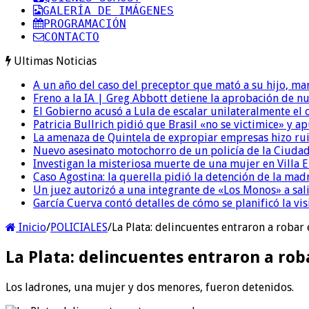
GALERÍA DE IMÁGENES
PROGRAMACIÓN
CONTACTO
Ultimas Noticias
A un año del caso del preceptor que mató a su hijo, mar
Freno a la IA | Greg Abbott detiene la aprobación de n
El Gobierno acusó a Lula de escalar unilateralmente el 
Patricia Bullrich pidió que Brasil «no se victimice» y ap
La amenaza de Quintela de expropiar empresas hizo ruido
Nuevo asesinato motochorro de un policía de la Ciudad
Investigan la misteriosa muerte de una mujer en Villa El
Caso Agostina: la querella pidió la detención de la mad
Un juez autorizó a una integrante de «Los Monos» a sali
García Cuerva contó detalles de cómo se planificó la vis
Inicio
/
POLICIALES
/
La Plata: delincuentes entraron a roba
La Plata: delincuentes entraron a ro
Los ladrones, una mujer y dos menores, fueron detenidos.