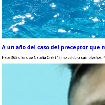
A un año del caso del preceptor que m
Hace 365 días que Natalia Ciak (42) no celebra cumpleaños