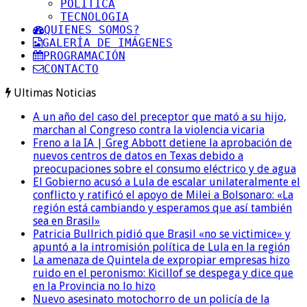
POLITICA
TECNOLOGIA
QUIENES SOMOS?
GALERÍA DE IMÁGENES
PROGRAMACIÓN
CONTACTO
Ultimas Noticias
A un año del caso del preceptor que mató a su hijo,
marchan al Congreso contra la violencia vicaria
Freno a la IA | Greg Abbott detiene la aprobación de
nuevos centros de datos en Texas debido a
preocupaciones sobre el consumo eléctrico y de agua
El Gobierno acusó a Lula de escalar unilateralmente el
conflicto y ratificó el apoyo de Milei a Bolsonaro: «La
región está cambiando y esperamos que así también
sea en Brasil»
Patricia Bullrich pidió que Brasil «no se victimice» y
apuntó a la intromisión política de Lula en la región
La amenaza de Quintela de expropiar empresas hizo
ruido en el peronismo: Kicillof se despega y dice que
en la Provincia no lo hizo
Nuevo asesinato motochorro de un policía de la