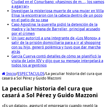
Ciudad en el Conurbano: «Asesinos de m…, los vamos
a agarrar»
Investigan la misteriosa muerte de una mujer en Villa
Elisa: la encontraron con la cabeza dentro de un pozo
en el patio de su casa
Caso Agostina: la querella pidió la detención de la
madre y la hermana de Barrelier, principal acusado
por el crimen
Un juez autorizó a una integrante de «Los Monos» a
salir de la prisión domiciliaria para a ir al shopping
con su hijo, generó polémica y tuvo que dar marcha
atrás
García Cuerva contó detalles de cómo se planificó la
visita de León XIV y dijo que su mensaje interpelará a
todos los argentinos
Inicio
/
ESPECTACULOS
/
La peculiar historia del cura que
casará a Sol Pérez y Guido Mazzoni
La peculiar historia del cura que
casará a Sol Pérez y Guido Mazzoni
«Es un datazo», aseguró el empresario cuando reveló la