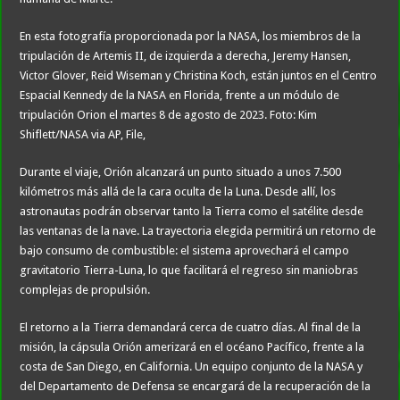
En esta fotografía proporcionada por la NASA, los miembros de la
tripulación de Artemis II, de izquierda a derecha, Jeremy Hansen,
Victor Glover, Reid Wiseman y Christina Koch, están juntos en el Centro
Espacial Kennedy de la NASA en Florida, frente a un módulo de
tripulación Orion el martes 8 de agosto de 2023. Foto: Kim
Shiflett/NASA via AP, File,
Durante el viaje, Orión alcanzará un punto situado a unos 7.500
kilómetros más allá de la cara oculta de la Luna. Desde allí, los
astronautas podrán observar tanto la Tierra como el satélite desde
las ventanas de la nave. La trayectoria elegida permitirá un retorno de
bajo consumo de combustible: el sistema aprovechará el campo
gravitatorio Tierra-Luna, lo que facilitará el regreso sin maniobras
complejas de propulsión.
El retorno a la Tierra demandará cerca de cuatro días. Al final de la
misión, la cápsula Orión amerizará en el océano Pacífico, frente a la
costa de San Diego, en California. Un equipo conjunto de la NASA y
del Departamento de Defensa se encargará de la recuperación de la