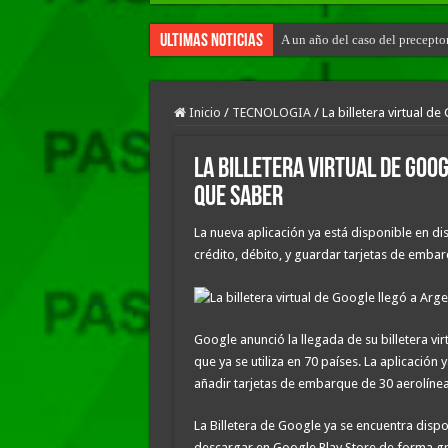
Ultimas Noticias
A un año del caso del precepto
Inicio
/
TECNOLOGIA
/
La billetera virtual d
La billetera virtual de Goog
que saber
La nueva aplicación ya está disponible en di
crédito, débito, y guardar tarjetas de embar
Google anunció la llegada de su billetera vi
que ya se utiliza en 70 países. La aplicación
añadir tarjetas de embarque de 30 aerolínea
La Billetera de Google ya se encuentra disp
descargar en Google Play Store de forma gra