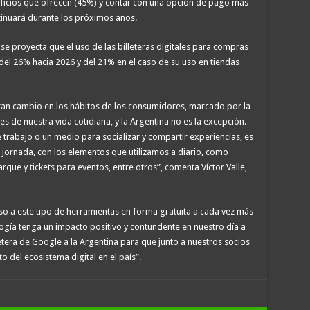
ficios que ofrecen (45%) y contar con una opción de pago más
tinuará durante los próximos años.
e proyecta que el uso de las billeteras digitales para compras
del 26% hacia 2026 y del 21% en el caso de su uso en tiendas
gran cambio en los hábitos de los consumidores, marcado por la
s de nuestra vida cotidiana, y la Argentina no es la excepción.
e trabajo o un medio para socializar y compartir experiencias, es
 jornada, con los elementos que utilizamos a diario, como
arque y tickets para eventos, entre otros”, comenta Víctor Valle,
o a este tipo de herramientas en forma gratuita a cada vez más
gía tenga un impacto positivo y contundente en nuestro día a
letera de Google a la Argentina para que junto a nuestros socios
 del ecosistema digital en el país”.