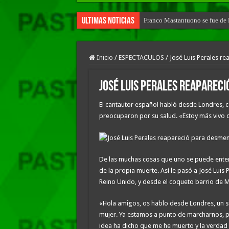
Ultimas Noticias
Franco Mastantuono se fue de R
Inicio
/
ESPECTACULOS
/
José Luis Perales r
José Luis Perales reaparec
El cantautor español habló desde Londres, c
preocuparon por su salud. «Estoy más vivo 
De las muchas cosas que uno se puede entera
de la propia muerte. Así le pasó a José Luis 
Reino Unido, y desde el coqueto barrio de M
«Hola amigos, os hablo desde Londres, un si
mujer. Ya estamos a punto de marcharnos, 
idea ha dicho que me he muerto y la verdad 