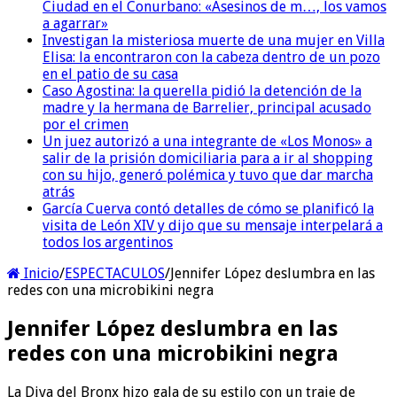
Ciudad en el Conurbano: «Asesinos de m…, los vamos
a agarrar»
Investigan la misteriosa muerte de una mujer en Villa
Elisa: la encontraron con la cabeza dentro de un pozo
en el patio de su casa
Caso Agostina: la querella pidió la detención de la
madre y la hermana de Barrelier, principal acusado
por el crimen
Un juez autorizó a una integrante de «Los Monos» a
salir de la prisión domiciliaria para a ir al shopping
con su hijo, generó polémica y tuvo que dar marcha
atrás
García Cuerva contó detalles de cómo se planificó la
visita de León XIV y dijo que su mensaje interpelará a
todos los argentinos
Inicio
/
ESPECTACULOS
/
Jennifer López deslumbra en las
redes con una microbikini negra
Jennifer López deslumbra en las
redes con una microbikini negra
La Diva del Bronx hizo gala de su estilo con un traje de