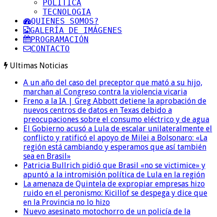
POLITICA
TECNOLOGIA
QUIENES SOMOS?
GALERÍA DE IMÁGENES
PROGRAMACIÓN
CONTACTO
Ultimas Noticias
A un año del caso del preceptor que mató a su hijo,
marchan al Congreso contra la violencia vicaria
Freno a la IA | Greg Abbott detiene la aprobación de
nuevos centros de datos en Texas debido a
preocupaciones sobre el consumo eléctrico y de agua
El Gobierno acusó a Lula de escalar unilateralmente el
conflicto y ratificó el apoyo de Milei a Bolsonaro: «La
región está cambiando y esperamos que así también
sea en Brasil»
Patricia Bullrich pidió que Brasil «no se victimice» y
apuntó a la intromisión política de Lula en la región
La amenaza de Quintela de expropiar empresas hizo
ruido en el peronismo: Kicillof se despega y dice que
en la Provincia no lo hizo
Nuevo asesinato motochorro de un policía de la