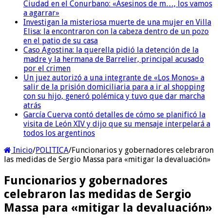
Ciudad en el Conurbano: «Asesinos de m…, los vamos
a agarrar»
Investigan la misteriosa muerte de una mujer en Villa
Elisa: la encontraron con la cabeza dentro de un pozo
en el patio de su casa
Caso Agostina: la querella pidió la detención de la
madre y la hermana de Barrelier, principal acusado
por el crimen
Un juez autorizó a una integrante de «Los Monos» a
salir de la prisión domiciliaria para a ir al shopping
con su hijo, generó polémica y tuvo que dar marcha
atrás
García Cuerva contó detalles de cómo se planificó la
visita de León XIV y dijo que su mensaje interpelará a
todos los argentinos
Inicio
/
POLITICA
/
Funcionarios y gobernadores celebraron
las medidas de Sergio Massa para «mitigar la devaluación»
Funcionarios y gobernadores
celebraron las medidas de Sergio
Massa para «mitigar la devaluación»