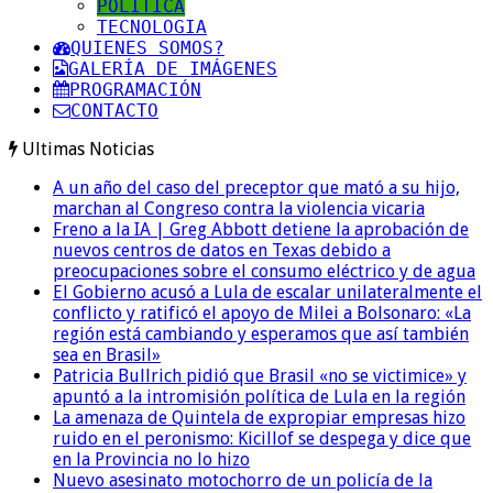
POLITICA
TECNOLOGIA
QUIENES SOMOS?
GALERÍA DE IMÁGENES
PROGRAMACIÓN
CONTACTO
Ultimas Noticias
A un año del caso del preceptor que mató a su hijo,
marchan al Congreso contra la violencia vicaria
Freno a la IA | Greg Abbott detiene la aprobación de
nuevos centros de datos en Texas debido a
preocupaciones sobre el consumo eléctrico y de agua
El Gobierno acusó a Lula de escalar unilateralmente el
conflicto y ratificó el apoyo de Milei a Bolsonaro: «La
región está cambiando y esperamos que así también
sea en Brasil»
Patricia Bullrich pidió que Brasil «no se victimice» y
apuntó a la intromisión política de Lula en la región
La amenaza de Quintela de expropiar empresas hizo
ruido en el peronismo: Kicillof se despega y dice que
en la Provincia no lo hizo
Nuevo asesinato motochorro de un policía de la