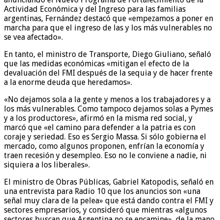
Actividad Económica y del Ingreso para las familias
argentinas, Fernández destacó que «empezamos a poner en
marcha para que el ingreso de las y los más vulnerables no
se vea afectado».
En tanto, el ministro de Transporte, Diego Giuliano, señaló
que las medidas económicas «mitigan el efecto de la
devaluación del FMI después de la sequia y de hacer frente
a la enorme deuda que heredamos».
«No dejamos sola a la gente y menos a los trabajadores y a
los más vulnerables. Como tampoco dejamos solas a Pymes
y a los productores», afirmó en la misma red social, y
marcó que «el camino para defender a la patria es con
coraje y seriedad. Eso es Sergio Massa. Si sólo gobierna el
mercado, como algunos proponen, enfrían la economía y
traen recesión y desempleo. Eso no le conviene a nadie, ni
siquiera a los liberales».
El ministro de Obras Públicas, Gabriel Katopodis, señaló en
una entrevista para Radio 10 que los anuncios son «una
señal muy clara de la pelea» que está dando contra el FMI y
sectores empresarios, y consideró que mientras «algunos
sectores buscan que Argentina no se encamine», de la mano