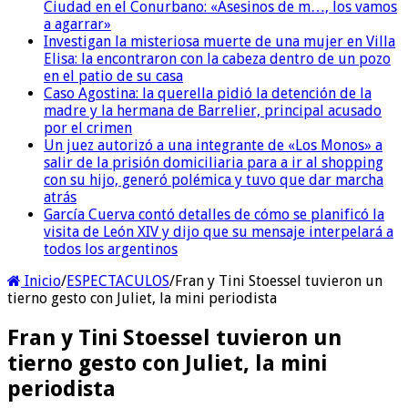
Ciudad en el Conurbano: «Asesinos de m…, los vamos
a agarrar»
Investigan la misteriosa muerte de una mujer en Villa
Elisa: la encontraron con la cabeza dentro de un pozo
en el patio de su casa
Caso Agostina: la querella pidió la detención de la
madre y la hermana de Barrelier, principal acusado
por el crimen
Un juez autorizó a una integrante de «Los Monos» a
salir de la prisión domiciliaria para a ir al shopping
con su hijo, generó polémica y tuvo que dar marcha
atrás
García Cuerva contó detalles de cómo se planificó la
visita de León XIV y dijo que su mensaje interpelará a
todos los argentinos
Inicio
/
ESPECTACULOS
/
Fran y Tini Stoessel tuvieron un
tierno gesto con Juliet, la mini periodista
Fran y Tini Stoessel tuvieron un
tierno gesto con Juliet, la mini
periodista