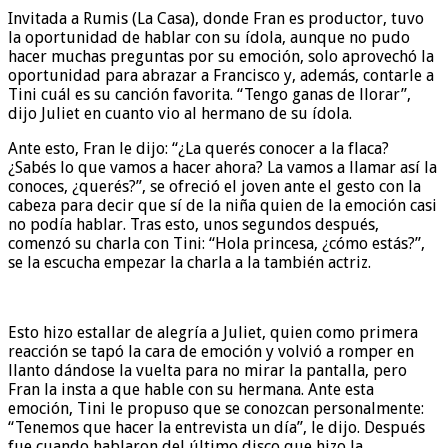
Invitada a Rumis (La Casa), donde Fran es productor, tuvo
la oportunidad de hablar con su ídola, aunque no pudo
hacer muchas preguntas por su emoción, solo aprovechó la
oportunidad para abrazar a Francisco y, además, contarle a
Tini cuál es su canción favorita. “Tengo ganas de llorar”,
dijo Juliet en cuanto vio al hermano de su ídola.
Ante esto, Fran le dijo: “¿La querés conocer a la flaca?
¿Sabés lo que vamos a hacer ahora? La vamos a llamar así la
conoces, ¿querés?”, se ofreció el joven ante el gesto con la
cabeza para decir que sí de la niña quien de la emoción casi
no podía hablar. Tras esto, unos segundos después,
comenzó su charla con Tini: “Hola princesa, ¿cómo estás?”,
se la escucha empezar la charla a la también actriz.
Esto hizo estallar de alegría a Juliet, quien como primera
reacción se tapó la cara de emoción y volvió a romper en
llanto dándose la vuelta para no mirar la pantalla, pero
Fran la insta a que hable con su hermana. Ante esta
emoción, Tini le propuso que se conozcan personalmente:
“Tenemos que hacer la entrevista un día”, le dijo. Después
fue cuando hablaron del último disco que hizo la