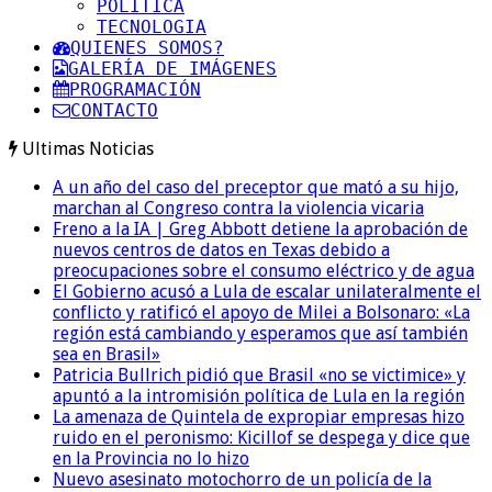
POLITICA
TECNOLOGIA
QUIENES SOMOS?
GALERÍA DE IMÁGENES
PROGRAMACIÓN
CONTACTO
Ultimas Noticias
A un año del caso del preceptor que mató a su hijo,
marchan al Congreso contra la violencia vicaria
Freno a la IA | Greg Abbott detiene la aprobación de
nuevos centros de datos en Texas debido a
preocupaciones sobre el consumo eléctrico y de agua
El Gobierno acusó a Lula de escalar unilateralmente el
conflicto y ratificó el apoyo de Milei a Bolsonaro: «La
región está cambiando y esperamos que así también
sea en Brasil»
Patricia Bullrich pidió que Brasil «no se victimice» y
apuntó a la intromisión política de Lula en la región
La amenaza de Quintela de expropiar empresas hizo
ruido en el peronismo: Kicillof se despega y dice que
en la Provincia no lo hizo
Nuevo asesinato motochorro de un policía de la