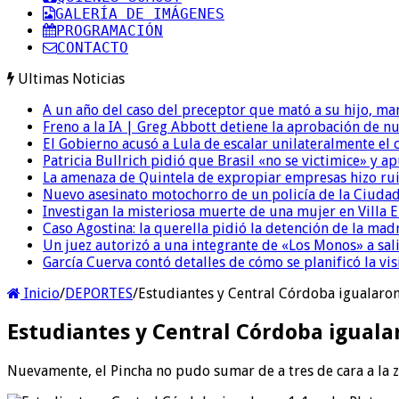
GALERÍA DE IMÁGENES
PROGRAMACIÓN
CONTACTO
Ultimas Noticias
A un año del caso del preceptor que mató a su hijo, mar
Freno a la IA | Greg Abbott detiene la aprobación de n
El Gobierno acusó a Lula de escalar unilateralmente el 
Patricia Bullrich pidió que Brasil «no se victimice» y ap
La amenaza de Quintela de expropiar empresas hizo ruido
Nuevo asesinato motochorro de un policía de la Ciudad
Investigan la misteriosa muerte de una mujer en Villa El
Caso Agostina: la querella pidió la detención de la mad
Un juez autorizó a una integrante de «Los Monos» a sali
García Cuerva contó detalles de cómo se planificó la vis
Inicio
/
DEPORTES
/
Estudiantes y Central Córdoba igualaron
Estudiantes y Central Córdoba igualar
Nuevamente, el Pincha no pudo sumar de a tres de cara a la z