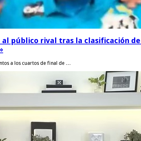
 público rival tras la clasificación del
»
ntos a los cuartos de final de …