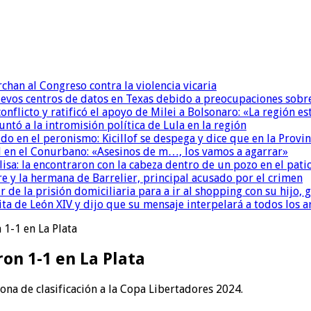
chan al Congreso contra la violencia vicaria
uevos centros de datos en Texas debido a preocupaciones sobr
conflicto y ratificó el apoyo de Milei a Bolsonaro: «La región
untó a la intromisión política de Lula en la región
 en el peronismo: Kicillof se despega y dice que en la Provinc
 en el Conurbano: «Asesinos de m…, los vamos a agarrar»
isa: la encontraron con la cabeza dentro de un pozo en el pati
re y la hermana de Barrelier, principal acusado por el crimen
r de la prisión domiciliaria para a ir al shopping con su hijo
ita de León XIV y dijo que su mensaje interpelará a todos los 
 1-1 en La Plata
on 1-1 en La Plata
ona de clasificación a la Copa Libertadores 2024.