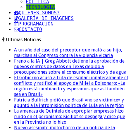
POLITICA
TECNOLOGIA
QUIENES SOMOS?
GALERÍA DE IMÁGENES
PROGRAMACIÓN
CONTACTO
Ultimas Noticias
A un año del caso del preceptor que mató a su hijo,
marchan al Congreso contra la violencia vicaria
Freno a la IA | Greg Abbott detiene la aprobación de
nuevos centros de datos en Texas debido a
preocupaciones sobre el consumo eléctrico y de agua
El Gobierno acusó a Lula de escalar unilateralmente el
conflicto y ratificó el apoyo de Milei a Bolsonaro: «La
región está cambiando y esperamos que así también
sea en Brasil»
Patricia Bullrich pidió que Brasil «no se victimice» y
apuntó a la intromisión política de Lula en la región
La amenaza de Quintela de expropiar empresas hizo
ruido en el peronismo: Kicillof se despega y dice que
en la Provincia no lo hizo
Nuevo asesinato motochorro de un policía de la