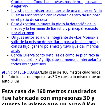
Ciudad en el Conurbano: «Asesinos de m…, los vamos
a agarrar»
Investigan la misteriosa muerte de una mujer en Villa
Elisa: la encontraron con la cabeza dentro de un pozo
en el patio de su casa
Caso Agostina: la querella pidió la detención de la
madre y la hermana de Barrelier, principal acusado
por el crimen
Un juez autorizó a una integrante de «Los Monos» a
salir de la prisión domiciliaria para a ir al shopping
con su hijo, generó polémica y tuvo que dar marcha
atrás
García Cuerva contó detalles de cómo se planificó la
visita de León XIV y dijo que su mensaje interpelará a
todos los argentinos
Inicio
/
TECNOLOGIA
/
Esta casa de 160 metros cuadrados
fue fabricada con impresoras 3D y cuesta lo mismo que un
auto 0 Km
Esta casa de 160 metros cuadrados
fue fabricada con impresoras 3D y
cuesta lo mismo que un auto 0 Km