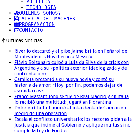
POLITICA
TECNOLOGIA
QUIENES SOMOS?
GALERÍA DE IMÁGENES
PROGRAMACIÓN
CONTACTO
Ultimas Noticias
River lo descartó y el pibe Jaime brilla en Peñarol de
Montevideo: «¿Nos dieron a Messi?»
Flávio Bolsonaro culpó a Lula da Silva de la crisis con
Argentina y a su «política exterior ideologizada y de
confrontación»
Camilota presentó a su nueva novia y contó su
historia de amor: «Hoy, por fin, podemos dejar de
escondernos»
Franco Mastantuono se fue de Real Madrid y en Italia
lo recibió una multitud: jugará en Fiorentina
Dolor en Chubut: murió el intendente de Gaiman en
medio de una operación
Escala el conflicto universitario: los rectores piden a la
Justicia que intime al Gobierno y aplique multas si no
cumple la Ley de Fondos