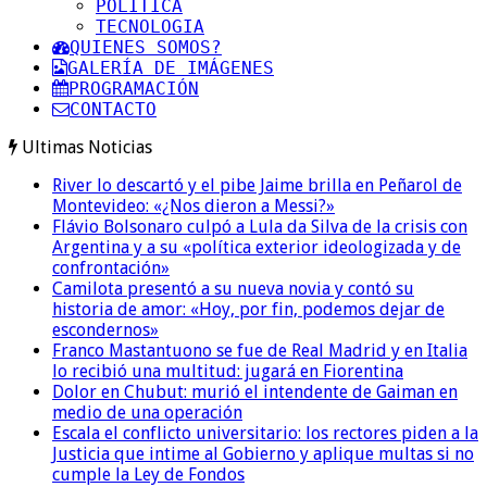
POLITICA
TECNOLOGIA
QUIENES SOMOS?
GALERÍA DE IMÁGENES
PROGRAMACIÓN
CONTACTO
Ultimas Noticias
River lo descartó y el pibe Jaime brilla en Peñarol de
Montevideo: «¿Nos dieron a Messi?»
Flávio Bolsonaro culpó a Lula da Silva de la crisis con
Argentina y a su «política exterior ideologizada y de
confrontación»
Camilota presentó a su nueva novia y contó su
historia de amor: «Hoy, por fin, podemos dejar de
escondernos»
Franco Mastantuono se fue de Real Madrid y en Italia
lo recibió una multitud: jugará en Fiorentina
Dolor en Chubut: murió el intendente de Gaiman en
medio de una operación
Escala el conflicto universitario: los rectores piden a la
Justicia que intime al Gobierno y aplique multas si no
cumple la Ley de Fondos