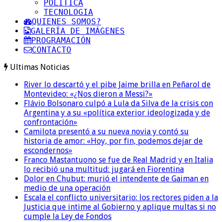
POLITICA
TECNOLOGIA
QUIENES SOMOS?
GALERÍA DE IMÁGENES
PROGRAMACIÓN
CONTACTO
Ultimas Noticias
River lo descartó y el pibe Jaime brilla en Peñarol de
Montevideo: «¿Nos dieron a Messi?»
Flávio Bolsonaro culpó a Lula da Silva de la crisis con
Argentina y a su «política exterior ideologizada y de
confrontación»
Camilota presentó a su nueva novia y contó su
historia de amor: «Hoy, por fin, podemos dejar de
escondernos»
Franco Mastantuono se fue de Real Madrid y en Italia
lo recibió una multitud: jugará en Fiorentina
Dolor en Chubut: murió el intendente de Gaiman en
medio de una operación
Escala el conflicto universitario: los rectores piden a la
Justicia que intime al Gobierno y aplique multas si no
cumple la Ley de Fondos