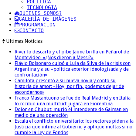
POLITICA
TECNOLOGIA
QUIENES SOMOS?
GALERÍA DE IMÁGENES
PROGRAMACIÓN
CONTACTO
Ultimas Noticias
River lo descartó y el pibe Jaime brilla en Peñarol de
Montevideo: «¿Nos dieron a Messi?»
Flávio Bolsonaro culpó a Lula da Silva de la crisis con
Argentina y a su «política exterior ideologizada y de
confrontación»
Camilota presentó a su nueva novia y contó su
historia de amor: «Hoy, por fin, podemos dejar de
escondernos»
Franco Mastantuono se fue de Real Madrid y en Italia
lo recibió una multitud: jugará en Fiorentina
Dolor en Chubut: murió el intendente de Gaiman en
medio de una operación
Escala el conflicto universitario: los rectores piden a la
Justicia que intime al Gobierno y aplique multas si no
cumple la Ley de Fondos