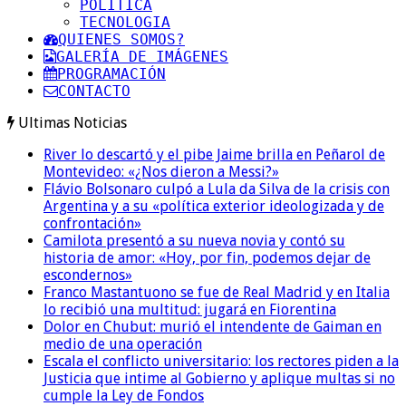
POLITICA
TECNOLOGIA
QUIENES SOMOS?
GALERÍA DE IMÁGENES
PROGRAMACIÓN
CONTACTO
Ultimas Noticias
River lo descartó y el pibe Jaime brilla en Peñarol de
Montevideo: «¿Nos dieron a Messi?»
Flávio Bolsonaro culpó a Lula da Silva de la crisis con
Argentina y a su «política exterior ideologizada y de
confrontación»
Camilota presentó a su nueva novia y contó su
historia de amor: «Hoy, por fin, podemos dejar de
escondernos»
Franco Mastantuono se fue de Real Madrid y en Italia
lo recibió una multitud: jugará en Fiorentina
Dolor en Chubut: murió el intendente de Gaiman en
medio de una operación
Escala el conflicto universitario: los rectores piden a la
Justicia que intime al Gobierno y aplique multas si no
cumple la Ley de Fondos