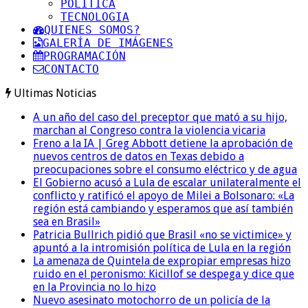
POLITICA
TECNOLOGIA
QUIENES SOMOS?
GALERÍA DE IMÁGENES
PROGRAMACIÓN
CONTACTO
Ultimas Noticias
A un año del caso del preceptor que mató a su hijo,
marchan al Congreso contra la violencia vicaria
Freno a la IA | Greg Abbott detiene la aprobación de
nuevos centros de datos en Texas debido a
preocupaciones sobre el consumo eléctrico y de agua
El Gobierno acusó a Lula de escalar unilateralmente el
conflicto y ratificó el apoyo de Milei a Bolsonaro: «La
región está cambiando y esperamos que así también
sea en Brasil»
Patricia Bullrich pidió que Brasil «no se victimice» y
apuntó a la intromisión política de Lula en la región
La amenaza de Quintela de expropiar empresas hizo
ruido en el peronismo: Kicillof se despega y dice que
en la Provincia no lo hizo
Nuevo asesinato motochorro de un policía de la