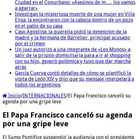
Ciudad en el Conurbano: «Asesinos de m…, los vamos
a agarrar»
Investigan la misteriosa muerte de una mujer en Villa
Elisa: la encontraron con la cabeza dentro de un pozo
en el patio de su casa
Caso Agostina: la querella pidió la detención de la
madre y la hermana de Barrelier, principal acusado
por el crimen
Un juez autorizó a una integrante de «Los Monos» a
salir de la prisión domiciliaria para a ir al shopping
con su hijo, generó polémica y tuvo que dar marcha
atrás
García Cuerva contó detalles de cómo se planificó la
visita de León XIV y dijo que su mensaje interpelará a
todos los argentinos
Inicio
/
INTERNACIONALES
/
El Papa Francisco canceló su
agenda por una gripe leve
El Papa Francisco canceló su agenda
por una gripe leve
El Sumo Pontífice suspendió la audiencia con el presidente