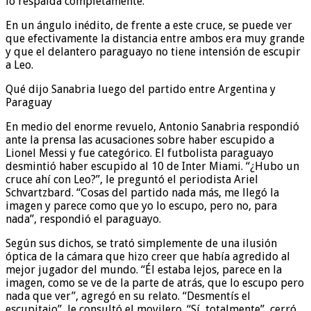
lo respalda completamente.
En un ángulo inédito, de frente a este cruce, se puede ver
que efectivamente la distancia entre ambos era muy grande
y que el delantero paraguayo no tiene intensión de escupir
a Leo.
Qué dijo Sanabria luego del partido entre Argentina y
Paraguay
En medio del enorme revuelo, Antonio Sanabria respondió
ante la prensa las acusaciones sobre haber escupido a
Lionel Messi y fue categórico. El futbolista paraguayo
desmintió haber escupido al 10 de Inter Miami. “¿Hubo un
cruce ahí con Leo?”, le preguntó el periodista Ariel
Schvartzbard. “Cosas del partido nada más, me llegó la
imagen y parece como que yo lo escupo, pero no, para
nada”, respondió el paraguayo.
Según sus dichos, se trató simplemente de una ilusión
óptica de la cámara que hizo creer que había agredido al
mejor jugador del mundo. “Él estaba lejos, parece en la
imagen, como se ve de la parte de atrás, que lo escupo pero
nada que ver”, agregó en su relato. “Desmentís el
escupitajo”, le consultó el movilero. “Sí, totalmente”, cerró