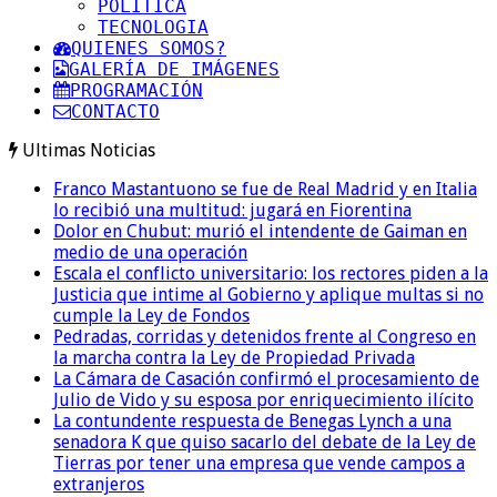
POLITICA
TECNOLOGIA
QUIENES SOMOS?
GALERÍA DE IMÁGENES
PROGRAMACIÓN
CONTACTO
Ultimas Noticias
Franco Mastantuono se fue de Real Madrid y en Italia
lo recibió una multitud: jugará en Fiorentina
Dolor en Chubut: murió el intendente de Gaiman en
medio de una operación
Escala el conflicto universitario: los rectores piden a la
Justicia que intime al Gobierno y aplique multas si no
cumple la Ley de Fondos
Pedradas, corridas y detenidos frente al Congreso en
la marcha contra la Ley de Propiedad Privada
La Cámara de Casación confirmó el procesamiento de
Julio de Vido y su esposa por enriquecimiento ilícito
La contundente respuesta de Benegas Lynch a una
senadora K que quiso sacarlo del debate de la Ley de
Tierras por tener una empresa que vende campos a
extranjeros