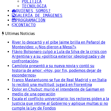
POLITICA
TECNOLOGIA
QUIENES SOMOS?
GALERÍA DE IMÁGENES
PROGRAMACIÓN
CONTACTO
Ultimas Noticias
River lo descartó y el pibe Jaime brilla en Peñarol de
Montevideo: «¿Nos dieron a Messi?»
Flávio Bolsonaro culpó a Lula da Silva de la crisis con
Argentina y a su «política exterior ideologizada y de
confrontación»
Camilota presentó a su nueva novia y contó su
historia de amor: «Hoy, por fin, podemos dejar de
escondernos»
Franco Mastantuono se fue de Real Madrid y en Italia
lo recibió una multitud: jugará en Fiorentina
Dolor en Chubut: murió el intendente de Gaiman en
medio de una operación
Escala el conflicto universitario: los rectores piden a la
Justicia que intime al Gobierno y aplique multas si no
cumple la Ley de Fondos