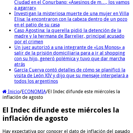
Ciudad en el Conurbano: «Asesinos de m…, los vamos
a agarrar»
Investigan la misteriosa muerte de una mujer en Villa
Elisa: la encontraron con la cabeza dentro de un pozo
en el patio de su casa
Caso Agostina: la querella pidió la detención de la
madre y la hermana de Barrelier, principal acusado
por el crimen
Un juez autorizó a una integrante de «Los Monos» a
salir de la prisión domiciliaria para a ir al shopping
con su hijo, generó polémica y tuvo que dar marcha
atrás
García Cuerva contó detalles de cómo se planificó la
visita de León XIV y dijo que su mensaje interpelará a
todos los argentinos
Inicio
/
ECONOMIA
/
El Indec difunde este miércoles la
inflación de agosto
El Indec difunde este miércoles la
inflación de agosto
Hay expectativa por conocer el dato de inflación del pasado