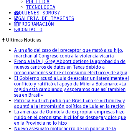
POLITICA
TECNOLOGIA
QUIENES SOMOS?
GALERÍA DE IMÁGENES
PROGRAMACIÓN
CONTACTO
Ultimas Noticias
A un año del caso del preceptor que mató a su hijo,
marchan al Congreso contra la violencia vicaria
Freno a la IA | Greg Abbott detiene la aprobación de
nuevos centros de datos en Texas debido a
preocupaciones sobre el consumo eléctrico y de agua
El Gobierno acusó a Lula de escalar unilateralmente el
conflicto y ratificó el apoyo de Milei a Bolsonaro: «La
región está cambiando y esperamos que así también
sea en Brasil»
Patricia Bullrich pidió que Brasil «no se victimice» y
apuntó a la intromisión política de Lula en la región
La amenaza de Quintela de expropiar empresas hizo
ruido en el peronismo: Kicillof se despega y dice que
en la Provincia no lo hizo
Nuevo asesinato motochorro de un policía de la