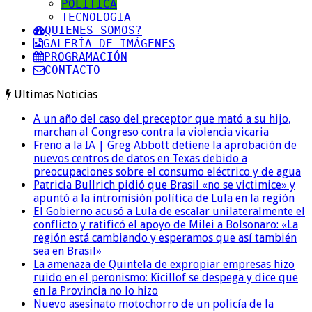
POLITICA
TECNOLOGIA
QUIENES SOMOS?
GALERÍA DE IMÁGENES
PROGRAMACIÓN
CONTACTO
Ultimas Noticias
A un año del caso del preceptor que mató a su hijo,
marchan al Congreso contra la violencia vicaria
Freno a la IA | Greg Abbott detiene la aprobación de
nuevos centros de datos en Texas debido a
preocupaciones sobre el consumo eléctrico y de agua
Patricia Bullrich pidió que Brasil «no se victimice» y
apuntó a la intromisión política de Lula en la región
El Gobierno acusó a Lula de escalar unilateralmente el
conflicto y ratificó el apoyo de Milei a Bolsonaro: «La
región está cambiando y esperamos que así también
sea en Brasil»
La amenaza de Quintela de expropiar empresas hizo
ruido en el peronismo: Kicillof se despega y dice que
en la Provincia no lo hizo
Nuevo asesinato motochorro de un policía de la