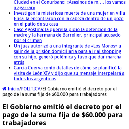
Ciudad en el Conurbano: «Asesinos de m…, los vamos
a agarrar»
Investigan la misteriosa muerte de una mujer en Villa
Elisa: la encontraron con la cabeza dentro de un pozo
en el patio de su casa
Caso Agostina: la querella pidió la detención de la
madre y la hermana de Barrelier, principal acusado
por el crimen
Un juez autorizó a una integrante de «Los Monos» a
salir de la prisión domiciliaria para a ir al shopping
con su hijo, generó polémica y tuvo que dar marcha
atrás
García Cuerva contó detalles de cómo se planificó la
visita de León XIV y dijo que su mensaje interpelará a
todos los argentinos
Inicio
/
POLITICA
/
El Gobierno emitió el decreto por el
pago de la suma fija de $60.000 para trabajadores
El Gobierno emitió el decreto por el
pago de la suma fija de $60.000 para
trabajadores