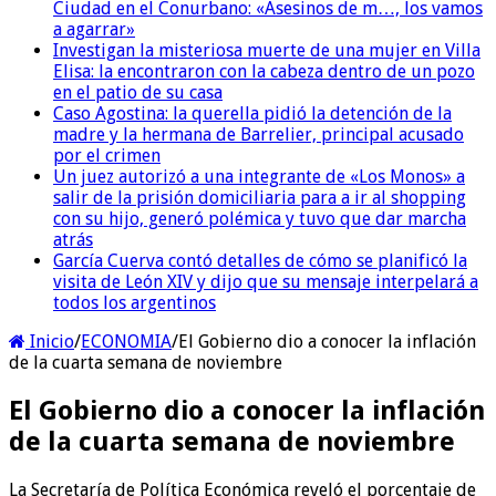
Ciudad en el Conurbano: «Asesinos de m…, los vamos
a agarrar»
Investigan la misteriosa muerte de una mujer en Villa
Elisa: la encontraron con la cabeza dentro de un pozo
en el patio de su casa
Caso Agostina: la querella pidió la detención de la
madre y la hermana de Barrelier, principal acusado
por el crimen
Un juez autorizó a una integrante de «Los Monos» a
salir de la prisión domiciliaria para a ir al shopping
con su hijo, generó polémica y tuvo que dar marcha
atrás
García Cuerva contó detalles de cómo se planificó la
visita de León XIV y dijo que su mensaje interpelará a
todos los argentinos
Inicio
/
ECONOMIA
/
El Gobierno dio a conocer la inflación
de la cuarta semana de noviembre
El Gobierno dio a conocer la inflación
de la cuarta semana de noviembre
La Secretaría de Política Económica reveló el porcentaje de