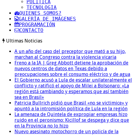
POLITICA
TECNOLOGIA
QUIENES SOMOS?
GALERÍA DE IMÁGENES
PROGRAMACIÓN
CONTACTO
Ultimas Noticias
A un año del caso del preceptor que mató a su hijo,
marchan al Congreso contra la violencia vicaria
Freno a la IA | Greg Abbott detiene la aprobación de
nuevos centros de datos en Texas debido a
preocupaciones sobre el consumo eléctrico y de agua
El Gobierno acusó a Lula de escalar unilateralmente el
conflicto y ratificó el apoyo de Milei a Bolsonaro: «La
región está cambiando y esperamos que así también
sea en Brasil»
Patricia Bullrich pidió que Brasil «no se victimice» y
apuntó a la intromisión política de Lula en la región
La amenaza de Quintela de expropiar empresas hizo
ruido en el peronismo: Kicillof se despega y dice que
en la Provincia no lo hizo
Nuevo asesinato motochorro de un policía de la