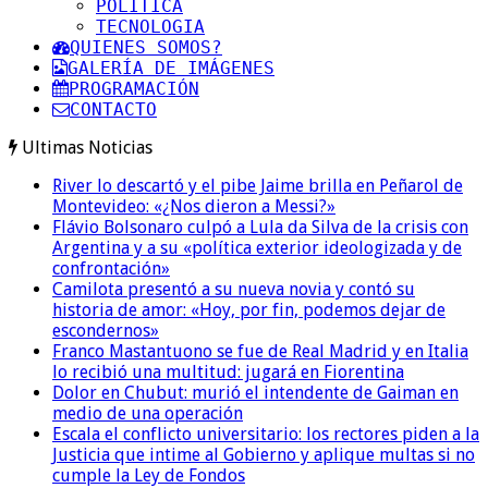
POLITICA
TECNOLOGIA
QUIENES SOMOS?
GALERÍA DE IMÁGENES
PROGRAMACIÓN
CONTACTO
Ultimas Noticias
River lo descartó y el pibe Jaime brilla en Peñarol de
Montevideo: «¿Nos dieron a Messi?»
Flávio Bolsonaro culpó a Lula da Silva de la crisis con
Argentina y a su «política exterior ideologizada y de
confrontación»
Camilota presentó a su nueva novia y contó su
historia de amor: «Hoy, por fin, podemos dejar de
escondernos»
Franco Mastantuono se fue de Real Madrid y en Italia
lo recibió una multitud: jugará en Fiorentina
Dolor en Chubut: murió el intendente de Gaiman en
medio de una operación
Escala el conflicto universitario: los rectores piden a la
Justicia que intime al Gobierno y aplique multas si no
cumple la Ley de Fondos