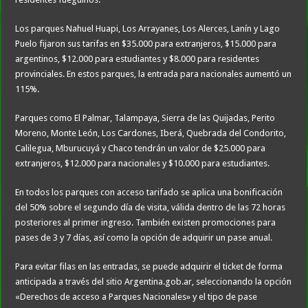
Los parques Nahuel Huapi, Los Arrayanes, Los Alerces, Lanín y Lago
Puelo fijaron sus tarifas en $35.000 para extranjeros, $15.000 para
argentinos, $12.000 para estudiantes y $8.000 para residentes
provinciales. En estos parques, la entrada para nacionales aumentó un
115%.
Parques como El Palmar, Talampaya, Sierra de las Quijadas, Perito
Moreno, Monte León, Los Cardones, Iberá, Quebrada del Condorito,
Calilegua, Mburucuyá y Chaco tendrán un valor de $25.000 para
extranjeros, $12.000 para nacionales y $10.000 para estudiantes.
En todos los parques con acceso tarifado se aplica una bonificación
del 50% sobre el segundo día de visita, válida dentro de las 72 horas
posteriores al primer ingreso. También existen promociones para
pases de 3 y 7 días, así como la opción de adquirir un pase anual.
Para evitar filas en las entradas, se puede adquirir el ticket de forma
anticipada a través del sitio Argentina.gob.ar, seleccionando la opción
«Derechos de acceso a Parques Nacionales» y el tipo de pase