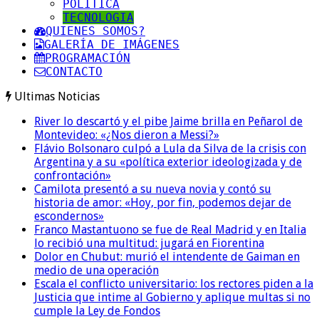
POLITICA
TECNOLOGIA
QUIENES SOMOS?
GALERÍA DE IMÁGENES
PROGRAMACIÓN
CONTACTO
Ultimas Noticias
River lo descartó y el pibe Jaime brilla en Peñarol de
Montevideo: «¿Nos dieron a Messi?»
Flávio Bolsonaro culpó a Lula da Silva de la crisis con
Argentina y a su «política exterior ideologizada y de
confrontación»
Camilota presentó a su nueva novia y contó su
historia de amor: «Hoy, por fin, podemos dejar de
escondernos»
Franco Mastantuono se fue de Real Madrid y en Italia
lo recibió una multitud: jugará en Fiorentina
Dolor en Chubut: murió el intendente de Gaiman en
medio de una operación
Escala el conflicto universitario: los rectores piden a la
Justicia que intime al Gobierno y aplique multas si no
cumple la Ley de Fondos