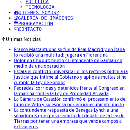
POLITICA
TECNOLOGIA
QUIENES SOMOS?
GALERÍA DE IMÁGENES
PROGRAMACIÓN
CONTACTO
Ultimas Noticias
Franco Mastantuono se fue de Real Madrid y en Italia
lo recibió una multitud: jugará en Fiorentina
Dolor en Chubut: murió el intendente de Gaiman en
medio de una operación
Escala el conflicto universitario: los rectores piden a la
Justicia que intime al Gobierno y aplique multas si no
cumple la Ley de Fondos
Pedradas, corridas y detenidos frente al Congreso en
la marcha contra la Ley de Propiedad Privada
La Cámara de Casación confirmó el procesamiento de
Julio de Vido y su esposa por enriquecimiento ilícito
La contundente respuesta de Benegas Lynch a una
senadora K que quiso sacarlo del debate de la Ley de
Tierras por tener una empresa que vende campos a
extranjeros