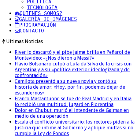
POLITICA
TECNOLOGIA
QUIENES SOMOS?
GALERÍA DE IMÁGENES
PROGRAMACIÓN
CONTACTO
Ultimas Noticias
River lo descartó y el pibe Jaime brilla en Peñarol de
Montevideo: «¿Nos dieron a Messi?»
Flávio Bolsonaro culpó a Lula da Silva de la crisis con
Argentina y a su «política exterior ideologizada y de
confrontación»
Camilota presentó a su nueva novia y contó su
historia de amor: «Hoy, por fin, podemos dejar de
escondernos»
Franco Mastantuono se fue de Real Madrid y en Italia
lo recibió una multitud: jugará en Fiorentina
Dolor en Chubut: murió el intendente de Gaiman en
medio de una operación
Escala el conflicto universitario: los rectores piden a la
Justicia que intime al Gobierno y aplique multas si no
cumple la Ley de Fondos