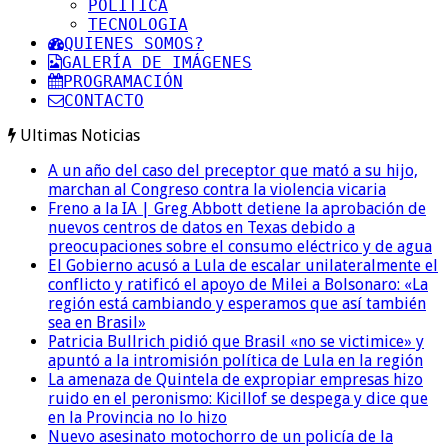
POLITICA
TECNOLOGIA
QUIENES SOMOS?
GALERÍA DE IMÁGENES
PROGRAMACIÓN
CONTACTO
Ultimas Noticias
A un año del caso del preceptor que mató a su hijo,
marchan al Congreso contra la violencia vicaria
Freno a la IA | Greg Abbott detiene la aprobación de
nuevos centros de datos en Texas debido a
preocupaciones sobre el consumo eléctrico y de agua
El Gobierno acusó a Lula de escalar unilateralmente el
conflicto y ratificó el apoyo de Milei a Bolsonaro: «La
región está cambiando y esperamos que así también
sea en Brasil»
Patricia Bullrich pidió que Brasil «no se victimice» y
apuntó a la intromisión política de Lula en la región
La amenaza de Quintela de expropiar empresas hizo
ruido en el peronismo: Kicillof se despega y dice que
en la Provincia no lo hizo
Nuevo asesinato motochorro de un policía de la