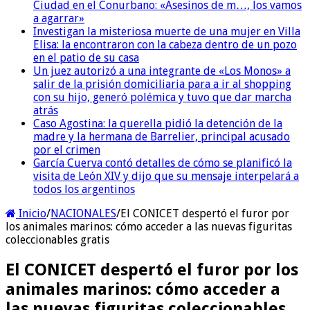
Ciudad en el Conurbano: «Asesinos de m…, los vamos
a agarrar»
Investigan la misteriosa muerte de una mujer en Villa
Elisa: la encontraron con la cabeza dentro de un pozo
en el patio de su casa
Un juez autorizó a una integrante de «Los Monos» a
salir de la prisión domiciliaria para a ir al shopping
con su hijo, generó polémica y tuvo que dar marcha
atrás
Caso Agostina: la querella pidió la detención de la
madre y la hermana de Barrelier, principal acusado
por el crimen
García Cuerva contó detalles de cómo se planificó la
visita de León XIV y dijo que su mensaje interpelará a
todos los argentinos
Inicio
/
NACIONALES
/
El CONICET despertó el furor por
los animales marinos: cómo acceder a las nuevas figuritas
coleccionables gratis
El CONICET despertó el furor por los
animales marinos: cómo acceder a
las nuevas figuritas coleccionables