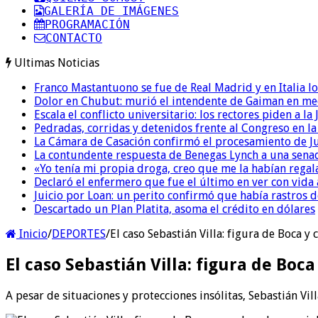
GALERÍA DE IMÁGENES
PROGRAMACIÓN
CONTACTO
Ultimas Noticias
Franco Mastantuono se fue de Real Madrid y en Italia lo
Dolor en Chubut: murió el intendente de Gaiman en me
Escala el conflicto universitario: los rectores piden a 
Pedradas, corridas y detenidos frente al Congreso en l
La Cámara de Casación confirmó el procesamiento de Jul
La contundente respuesta de Benegas Lynch a una senad
«Yo tenía mi propia droga, creo que me la habían regala
Declaró el enfermero que fue el último en ver con vid
Juicio por Loan: un perito confirmó que había rastros d
Descartado un Plan Platita, asoma el crédito en dólares
Inicio
/
DEPORTES
/
El caso Sebastián Villa: figura de Boca 
El caso Sebastián Villa: figura de Bo
A pesar de situaciones y protecciones insólitas, Sebastián Vi