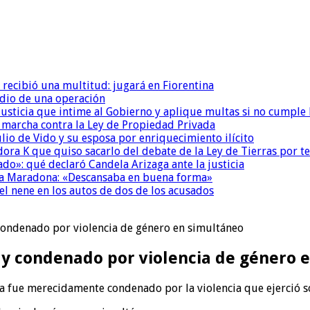
 recibió una multitud: jugará en Fiorentina
dio de una operación
la Justicia que intime al Gobierno y aplique multas si no cumple
a marcha contra la Ley de Propiedad Privada
io de Vido y su esposa por enriquecimiento ilícito
ora K que quiso sacarlo del debate de la Ley de Tierras por 
do»: qué declaró Candela Arizaga ante la justicia
a a Maradona: «Descansaba en buena forma»
el nene en los autos de dos de los acusados
y condenado por violencia de género en simultáneo
ca y condenado por violencia de género
lla fue merecidamente condenado por la violencia que ejerció s