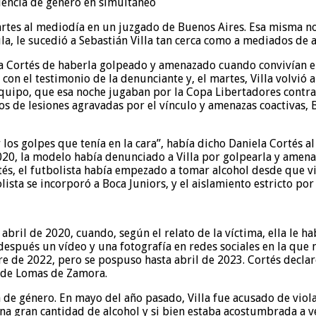
artes al mediodía en un juzgado de Buenos Aires. Esa misma noc
a, le sucedió a Sebastián Villa tan cerca como a mediados de a
a Cortés de haberla golpeado y amenazado cuando convivían en
con el testimonio de la denunciante y, el martes, Villa volvió 
equipo, que esa noche jugaban por la Copa Libertadores contra
os de lesiones agravadas por el vínculo y amenazas coactivas, B
os golpes que tenía en la cara”, había dicho Daniela Cortés al
020, la modelo había denunciado a Villa por golpearla y amena
tés, el futbolista había empezado a tomar alcohol desde que vi
lista se incorporó a Boca Juniors, y el aislamiento estricto po
abril de 2020, cuando, según el relato de la víctima, ella le h
 después un vídeo y una fotografía en redes sociales en la que
e de 2022, pero se pospuso hasta abril de 2023. Cortés declaró
o de Lomas de Zamora.
ia de género. En mayo del año pasado, Villa fue acusado de vio
una gran cantidad de alcohol y si bien estaba acostumbrada a 