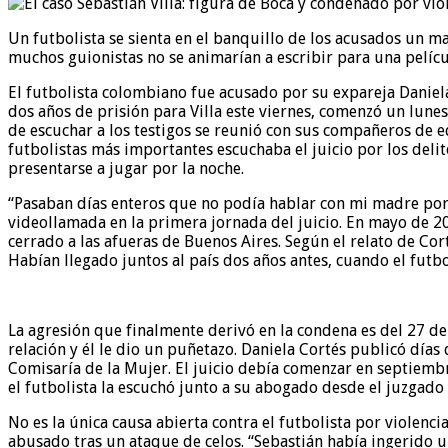
Un futbolista se sienta en el banquillo de los acusados un m
muchos guionistas no se animarían a escribir para una películ
El futbolista colombiano fue acusado por su expareja Daniel
dos años de prisión para Villa este viernes, comenzó un lunes 
de escuchar a los testigos se reunió con sus compañeros de 
futbolistas más importantes escuchaba el juicio por los delit
presentarse a jugar por la noche.
“Pasaban días enteros que no podía hablar con mi madre por l
videollamada en la primera jornada del juicio. En mayo de 2
cerrado a las afueras de Buenos Aires. Según el relato de Cor
Habían llegado juntos al país dos años antes, cuando el futbo
La agresión que finalmente derivó en la condena es del 27 de 
relación y él le dio un puñetazo. Daniela Cortés publicó días
Comisaría de la Mujer. El juicio debía comenzar en septiembr
el futbolista la escuchó junto a su abogado desde el juzgad
No es la única causa abierta contra el futbolista por violenc
abusado tras un ataque de celos. “Sebastián había ingerido 