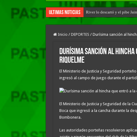
Ultimas Noticias
River lo descartó y el pibe Ja
Inicio
/
DEPORTES
/
Durísima sanción al hinc
Durísima sanción al hincha 
Riquelme
El Ministerio de Justicia y Seguridad porteñ
ingresó al campo de juego durante el partido
El Ministerio de Justicia y Seguridad de la 
Boca que ingresó a la cancha durante la de
Bombonera.
Las autoridades porteñas resolvieron aplic
asistir a ningún encuentro del club de la Rib