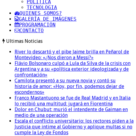
POLITICA
TECNOLOGIA
QUIENES SOMOS?
GALERÍA DE IMÁGENES
PROGRAMACIÓN
CONTACTO
Ultimas Noticias
River lo descartó y el pibe Jaime brilla en Peñarol de
Montevideo: «¿Nos dieron a Messi?»
Flávio Bolsonaro culpó a Lula da Silva de la crisis con
Argentina y a su «política exterior ideologizada y de
confrontación»
Camilota presentó a su nueva novia y contó su
historia de amor: «Hoy, por fin, podemos dejar de
escondernos»
Franco Mastantuono se fue de Real Madrid y en Italia
lo recibió una multitud: jugará en Fiorentina
Dolor en Chubut: murió el intendente de Gaiman en
medio de una operación
Escala el conflicto universitario: los rectores piden a la
Justicia que intime al Gobierno y aplique multas si no
cumple la Ley de Fondos