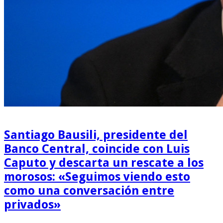
Santiago Bausili, presidente del
Banco Central, coincide con Luis
Caputo y descarta un rescate a los
morosos: «Seguimos viendo esto
como una conversación entre
privados»