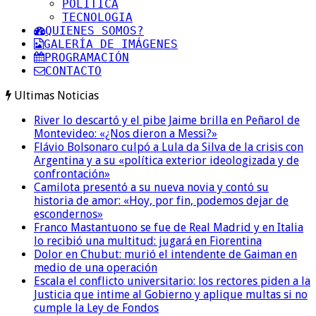
POLITICA
TECNOLOGIA
QUIENES SOMOS?
GALERÍA DE IMÁGENES
PROGRAMACIÓN
CONTACTO
Ultimas Noticias
River lo descartó y el pibe Jaime brilla en Peñarol de
Montevideo: «¿Nos dieron a Messi?»
Flávio Bolsonaro culpó a Lula da Silva de la crisis con
Argentina y a su «política exterior ideologizada y de
confrontación»
Camilota presentó a su nueva novia y contó su
historia de amor: «Hoy, por fin, podemos dejar de
escondernos»
Franco Mastantuono se fue de Real Madrid y en Italia
lo recibió una multitud: jugará en Fiorentina
Dolor en Chubut: murió el intendente de Gaiman en
medio de una operación
Escala el conflicto universitario: los rectores piden a la
Justicia que intime al Gobierno y aplique multas si no
cumple la Ley de Fondos