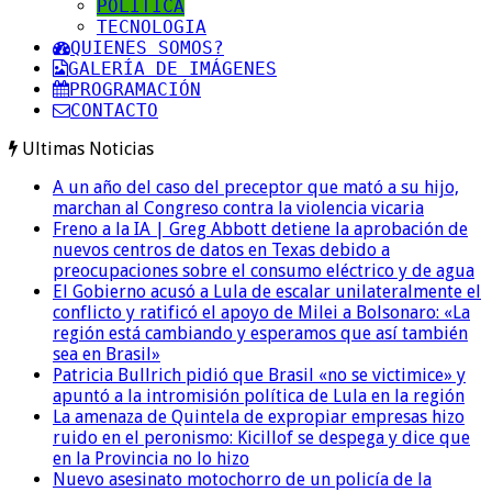
POLITICA
TECNOLOGIA
QUIENES SOMOS?
GALERÍA DE IMÁGENES
PROGRAMACIÓN
CONTACTO
Ultimas Noticias
A un año del caso del preceptor que mató a su hijo,
marchan al Congreso contra la violencia vicaria
Freno a la IA | Greg Abbott detiene la aprobación de
nuevos centros de datos en Texas debido a
preocupaciones sobre el consumo eléctrico y de agua
El Gobierno acusó a Lula de escalar unilateralmente el
conflicto y ratificó el apoyo de Milei a Bolsonaro: «La
región está cambiando y esperamos que así también
sea en Brasil»
Patricia Bullrich pidió que Brasil «no se victimice» y
apuntó a la intromisión política de Lula en la región
La amenaza de Quintela de expropiar empresas hizo
ruido en el peronismo: Kicillof se despega y dice que
en la Provincia no lo hizo
Nuevo asesinato motochorro de un policía de la