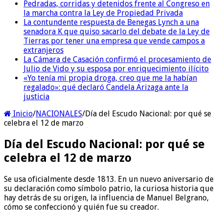
Pedradas, corridas y detenidos frente al Congreso en
la marcha contra la Ley de Propiedad Privada
La contundente respuesta de Benegas Lynch a una
senadora K que quiso sacarlo del debate de la Ley de
Tierras por tener una empresa que vende campos a
extranjeros
La Cámara de Casación confirmó el procesamiento de
Julio de Vido y su esposa por enriquecimiento ilícito
«Yo tenía mi propia droga, creo que me la habían
regalado»: qué declaró Candela Arizaga ante la
justicia
Inicio
/
NACIONALES
/
Día del Escudo Nacional: por qué se
celebra el 12 de marzo
Día del Escudo Nacional: por qué se
celebra el 12 de marzo
Se usa oficialmente desde 1813. En un nuevo aniversario de
su declaración como símbolo patrio, la curiosa historia que
hay detrás de su origen, la influencia de Manuel Belgrano,
cómo se confeccionó y quién fue su creador.