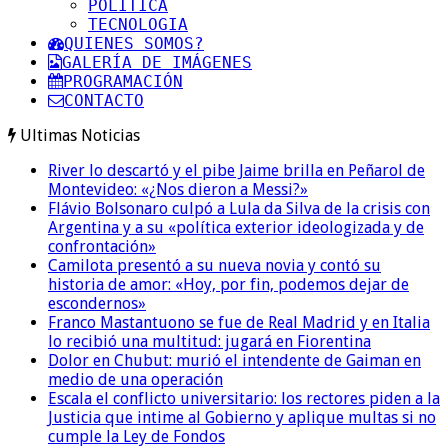
POLITICA
TECNOLOGIA
QUIENES SOMOS?
GALERÍA DE IMÁGENES
PROGRAMACIÓN
CONTACTO
Ultimas Noticias
River lo descartó y el pibe Jaime brilla en Peñarol de
Montevideo: «¿Nos dieron a Messi?»
Flávio Bolsonaro culpó a Lula da Silva de la crisis con
Argentina y a su «política exterior ideologizada y de
confrontación»
Camilota presentó a su nueva novia y contó su
historia de amor: «Hoy, por fin, podemos dejar de
escondernos»
Franco Mastantuono se fue de Real Madrid y en Italia
lo recibió una multitud: jugará en Fiorentina
Dolor en Chubut: murió el intendente de Gaiman en
medio de una operación
Escala el conflicto universitario: los rectores piden a la
Justicia que intime al Gobierno y aplique multas si no
cumple la Ley de Fondos