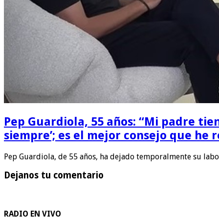
Pep Guardiola, 55 años: “Mi padre tie
siempre’; es el mejor consejo que he r
Pep Guardiola, de 55 años, ha dejado temporalmente su lab
Dejanos tu comentario
RADIO EN VIVO