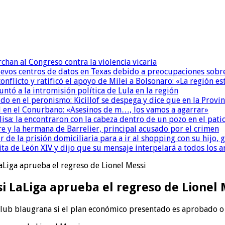
chan al Congreso contra la violencia vicaria
uevos centros de datos en Texas debido a preocupaciones sobr
conflicto y ratificó el apoyo de Milei a Bolsonaro: «La región
untó a la intromisión política de Lula en la región
 en el peronismo: Kicillof se despega y dice que en la Provinc
 en el Conurbano: «Asesinos de m…, los vamos a agarrar»
isa: la encontraron con la cabeza dentro de un pozo en el pati
re y la hermana de Barrelier, principal acusado por el crimen
r de la prisión domiciliaria para a ir al shopping con su hijo
ita de León XIV y dijo que su mensaje interpelará a todos los 
LaLiga aprueba el regreso de Lionel Messi
si LaLiga aprueba el regreso de Lionel 
 club blaugrana si el plan económico presentado es aprobado o