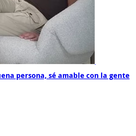
buena persona, sé amable con la gente