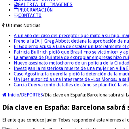
GALERÍA DE IMÁGENES
PROGRAMACIÓN
CONTACTO
Ultimas Noticias
A un año del caso del preceptor que mató a su hijo, mar
Freno a la IA | Greg Abbott detiene la aprobación de n
El Gobierno acusó a Lula de escalar unilateralmente el 
Patricia Bullrich pidió que Brasil «no se victimice» y ap
La amenaza de Quintela de expropiar empresas hizo ruido
Nuevo asesinato motochorro de un policía de la Ciudad
Investigan la misteriosa muerte de una mujer en Villa El
Caso Agostina: la querella pidió la detención de la mad
Un juez autorizó a una integrante de «Los Monos» a sali
García Cuerva contó detalles de cómo se planificó la vis
Inicio
/
DEPORTES
/
Día clave en España: Barcelona sabrá si 
Día clave en España: Barcelona sabrá 
El ente que conduce Javier Tebas responderá este viernes al