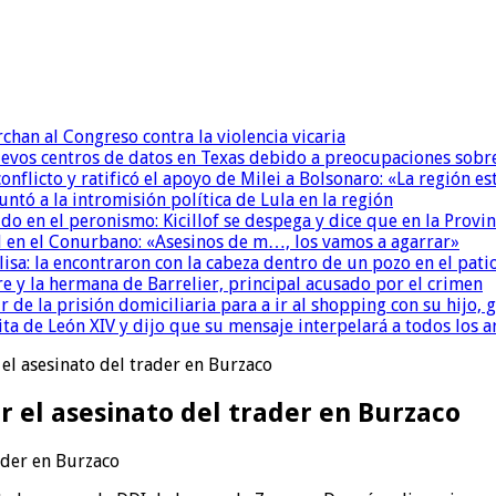
chan al Congreso contra la violencia vicaria
uevos centros de datos en Texas debido a preocupaciones sobr
conflicto y ratificó el apoyo de Milei a Bolsonaro: «La región
untó a la intromisión política de Lula en la región
 en el peronismo: Kicillof se despega y dice que en la Provinc
 en el Conurbano: «Asesinos de m…, los vamos a agarrar»
isa: la encontraron con la cabeza dentro de un pozo en el pati
re y la hermana de Barrelier, principal acusado por el crimen
r de la prisión domiciliaria para a ir al shopping con su hijo
ita de León XIV y dijo que su mensaje interpelará a todos los 
el asesinato del trader en Burzaco
r el asesinato del trader en Burzaco