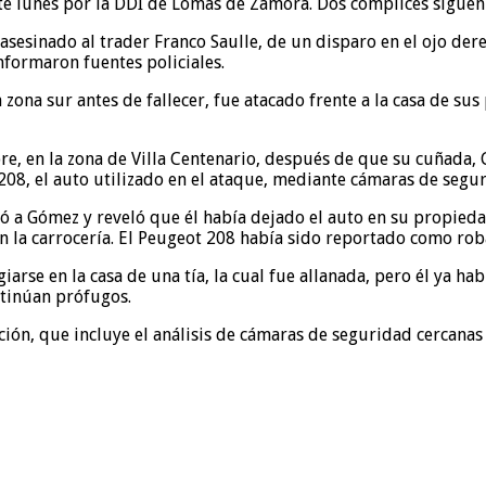
te lunes por la DDI de Lomas de Zamora. Dos cómplices siguen
sesinado al trader Franco Saulle, de un disparo en el ojo der
nformaron fuentes policiales.
a zona sur antes de fallecer, fue atacado frente a la casa de s
, en la zona de Villa Centenario, después de que su cuñada, C
 208, el auto utilizado en el ataque, mediante cámaras de segu
ficó a Gómez y reveló que él había dejado el auto en su propied
en la carrocería. El Peugeot 208 había sido reportado como ro
rse en la casa de una tía, la cual fue allanada, pero él ya ha
ntinúan prófugos.
ión, que incluye el análisis de cámaras de seguridad cercanas