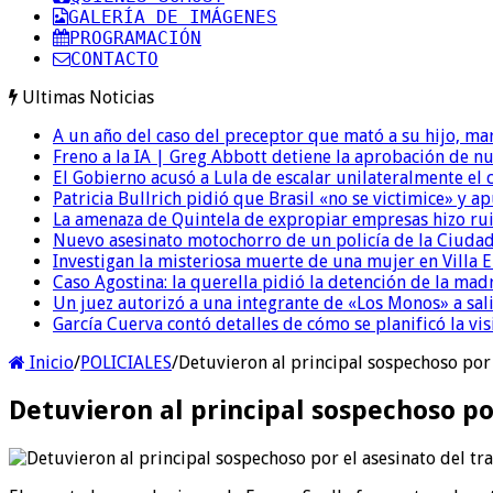
GALERÍA DE IMÁGENES
PROGRAMACIÓN
CONTACTO
Ultimas Noticias
A un año del caso del preceptor que mató a su hijo, mar
Freno a la IA | Greg Abbott detiene la aprobación de n
El Gobierno acusó a Lula de escalar unilateralmente el 
Patricia Bullrich pidió que Brasil «no se victimice» y ap
La amenaza de Quintela de expropiar empresas hizo ruido
Nuevo asesinato motochorro de un policía de la Ciudad
Investigan la misteriosa muerte de una mujer en Villa El
Caso Agostina: la querella pidió la detención de la mad
Un juez autorizó a una integrante de «Los Monos» a sali
García Cuerva contó detalles de cómo se planificó la vis
Inicio
/
POLICIALES
/
Detuvieron al principal sospechoso por 
Detuvieron al principal sospechoso po