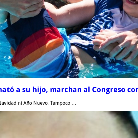
ató a su hijo, marchan al Congreso cont
, Navidad ni Año Nuevo. Tampoco …