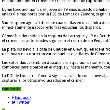
El apuntado por el crimen de Franco Saulle fue capturado es
Dylan Exequiel Gómez, el joven de 19 años acusado de haber a
en las últimas horas por la DDI de Lomas de Zamora, según i
Saulle, quien agonizó durante cuatro días en una clínica de l
inmediatamente a socorrerlo tras escuchar los disparos.
Gómez fue detenido en la esquina de Larroque y 12 de Octubre
el crimen, las autoridades siguieron el rastro de un Peugeot
La pista los llevó a la casa de Claudia en Glew, quien identi
una lona y descubrieron varias huellas dactilares de Gómez 
Las autoridades también descubrieron que Gómez solía refugia
cómplices participaron en el ataque y, hasta el momento, co
La DDI de Lomas de Zamora sigue avanzando con la investigac
capturar a los otros involucrados en el crimen.
compartir!
Facebook
Twitter