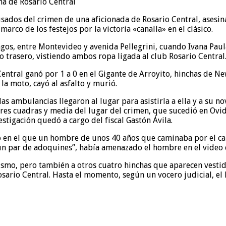
usados del crimen de una aficionada de Rosario Central, asesi
arco de los festejos por la victoria «canalla» en el clásico.
Lagos, entre Montevideo y avenida Pellegrini, cuando Ivana Pau
o trasero, vistiendo ambos ropa ligada al club Rosario Central
 Central ganó por 1 a 0 en el Gigante de Arroyito, hinchas de Ne
la moto, cayó al asfalto y murió.
ambulancias llegaron al lugar para asistirla a ella y a su novi
a tres cuadras y media del lugar del crimen, que sucedió en Ovi
estigación quedó a cargo del fiscal Gastón Ávila.
deo en el que un hombre de unos 40 años que caminaba por el c
un par de adoquines”, había amenazado el hombre en el video q
 mismo, pero también a otros cuatro hinchas que aparecen vesti
sario Central. Hasta el momento, según un vocero judicial, el