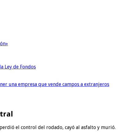
ión»
 la Ley de Fondos
tener una empresa que vende campos a extranjeros
tral
rdió el control del rodado, cayó al asfalto y murió.