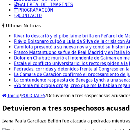
GALERÍA DE IMÁGENES
PROGRAMACIÓN
CONTACTO
Ultimas Noticias
River lo descartó y el pibe Jaime brilla en Peñarol de 
Flávio Bolsonaro culpó a Lula da Silva de la crisis con 
Camilota presentó a su nueva novia y contó su historia
Franco Mastantuono se fue de Real Madrid y en Italia lo
Dolor en Chubut: murió el intendente de Gaiman en me
Escala el conflicto universitario: los rectores piden a 
Pedradas, corridas y detenidos frente al Congreso en l
La Cámara de Casación confirmó el procesamiento de Jul
La contundente respuesta de Benegas Lynch a una senad
«Yo tenía mi propia droga, creo que me la habían regala
Inicio
/
POLICIALES
/
Detuvieron a tres sospechosos acusados
Detuvieron a tres sospechosos acusad
Ivana Paula Garcilazo Bellón fue atacada a pedradas mientras