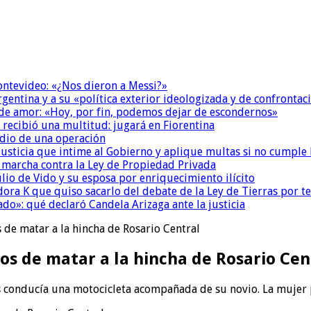
Montevideo: «¿Nos dieron a Messi?»
Argentina y a su «política exterior ideologizada y de confrontac
 de amor: «Hoy, por fin, podemos dejar de escondernos»
 recibió una multitud: jugará en Fiorentina
dio de una operación
la Justicia que intime al Gobierno y aplique multas si no cumple
a marcha contra la Ley de Propiedad Privada
io de Vido y su esposa por enriquecimiento ilícito
ora K que quiso sacarlo del debate de la Ley de Tierras por 
do»: qué declaró Candela Arizaga ante la justicia
 de matar a la hincha de Rosario Central
os de matar a la hincha de Rosario Cen
 conducía una motocicleta acompañada de su novio. La mujer pe