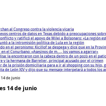
chan al Congreso contra la violencia vicaria
uevos centros de datos en Texas debido a preocupaciones sobr
conflicto y ratificó el apoyo de Milei a Bolsonaro: «La región
untó a la intromisión política de Lula en la región
 en el peronismo: Kicillof se despega y dice que en la Provinc
 en el Conurbano: «Asesinos de m…, los vamos a agarrar»
isa: la encontraron con la cabeza dentro de un pozo en el pati
re y la hermana de Barrelier, principal acusado por el crimen
r de la prisión domiciliaria para a ir al shopping con su hijo
ita de León XIV y dijo que su mensaje interpelará a todos los 
 14 de junio
es 14 de junio