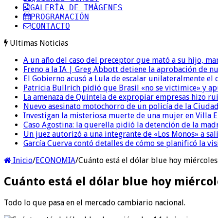
GALERÍA DE IMÁGENES
PROGRAMACIÓN
CONTACTO
Ultimas Noticias
A un año del caso del preceptor que mató a su hijo, mar
Freno a la IA | Greg Abbott detiene la aprobación de n
El Gobierno acusó a Lula de escalar unilateralmente el 
Patricia Bullrich pidió que Brasil «no se victimice» y ap
La amenaza de Quintela de expropiar empresas hizo ruido
Nuevo asesinato motochorro de un policía de la Ciudad
Investigan la misteriosa muerte de una mujer en Villa El
Caso Agostina: la querella pidió la detención de la mad
Un juez autorizó a una integrante de «Los Monos» a sali
García Cuerva contó detalles de cómo se planificó la vis
Inicio
/
ECONOMIA
/
Cuánto está el dólar blue hoy miércoles
Cuánto está el dólar blue hoy miércol
Todo lo que pasa en el mercado cambiario nacional.