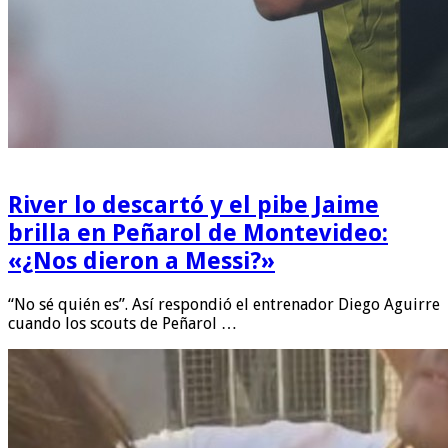
River lo descartó y el pibe Jaime
brilla en Peñarol de Montevideo:
«¿Nos dieron a Messi?»
“No sé quién es”. Así respondió el entrenador Diego Aguirre
cuando los scouts de Peñarol …