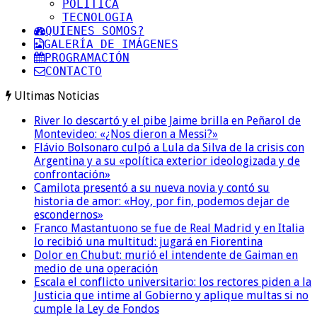
POLITICA
TECNOLOGIA
QUIENES SOMOS?
GALERÍA DE IMÁGENES
PROGRAMACIÓN
CONTACTO
Ultimas Noticias
River lo descartó y el pibe Jaime brilla en Peñarol de
Montevideo: «¿Nos dieron a Messi?»
Flávio Bolsonaro culpó a Lula da Silva de la crisis con
Argentina y a su «política exterior ideologizada y de
confrontación»
Camilota presentó a su nueva novia y contó su
historia de amor: «Hoy, por fin, podemos dejar de
escondernos»
Franco Mastantuono se fue de Real Madrid y en Italia
lo recibió una multitud: jugará en Fiorentina
Dolor en Chubut: murió el intendente de Gaiman en
medio de una operación
Escala el conflicto universitario: los rectores piden a la
Justicia que intime al Gobierno y aplique multas si no
cumple la Ley de Fondos